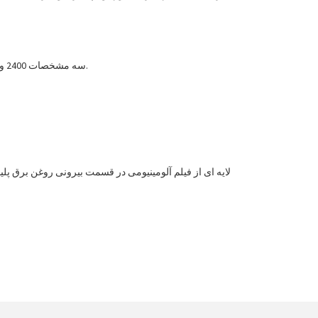
سه مشخصات 2400 و 2600 میلی آمپر ساعتی وجود دارد و شارژرهای همراه 18650 سلولی انتخاب شده و اکثر مشخصات فوق به صورت موازی تکمیل شده است.
لایه ای از فیلم آلومینیومی در قسمت بیرونی روغن برق پل