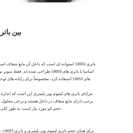
بین باتری لی
اساسا با باتری های 18650 طراحی ش
حجم کم مورد نیاز است. به طور کلی از باتری های لیتیوم یون پلیمری استفاده می شود. رایج ترین عملکرد تلفن های همراه، رایانه های لوحی و سایر ماشین آلات و تجهیزات است. .