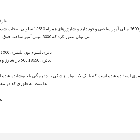
ظرفیت باتری 18650 به طور کلی 2200 میلی آمپر ساعت است.
می توان تصور کرد که 8000 میلی آمپر ساعت فوق الذکر شارژر همراه 18650. طرح شکل باید نسبتا بزرگ باشد.
باتری لیتیوم یون پلیمری 1000 بار در بالا شارژ و دشارژ می شود و کمترین ظرفیت را دارد.
باتری 18650 500 بار شارژ و دشارژ می شود و ظرفیت آن حدود 30 درصد کاهش می یابد.
یمری استفاده شده است که با یک لایه نوار پزشکی با چقرمگی بالا پوشانده شد
داشت. به طوری که در مقایسه با 18650، باتری پلیمری هنوز بسیار انعطاف پذیر است.
بع