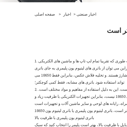
اخبار صنعتی
>
اخبار
>
صفحه اصلی
1. باتری 18650 استوانه ای است که داخل آن مایع شفاف است. این به دلیل مفهوم باتری و مواد است. 18650 برای جریان بالا مناسب است، به طوری که تقریبا تمام لپ تاپ ها و ماشین های الکتریکی
بنابراین می توان از باتری های لیتیوم یون پلیمری به جای باتری
های 18650 استفاده کرد، مخصوصاً برای رایانه های لوحی و غیره. دوربین های دیجیتال به دلیل ولتاژ زیاد و جریان بالای آنی مورد نیاز برای شارژ هستند. و تخلیه فلاش عکس، بنابراین فقط 18650 می
تواند استفاده شود. باتری های مشابه، فقط کمی کوچکتر؛
2. مزایای باتری های لیتیوم یون پلیمری این است که اندازه کوچک و ظرفیت بزرگ دارند. عیب این است که طول عمر آنها کوتاهتر از 18650 است. این به دلیل استفاده از مفاهیم و مواد مختلف است.
برخی دارای مایع شفاف در داخل هستند و برخی محلول خشک یا کلوئیدی هستند. و عملکرد تخلیه جریان بالا به خوبی باتری های استوانه ای 18650 نیست، بنابراین تجهیزات الکتریکی با ظرفیت زیاد و
 است، باتری لیتیوم یون پلیمری یا باتری لیتیوم یون 18650
باتری لیتیوم یون پلیمری با ظرفیت بالا
دود 30٪ بیشتر از موارد فوق. هنگام خرید شارژر موبایل با ظرفیت بالا، بهتر است پلیمر را انتخاب کنید که سبک