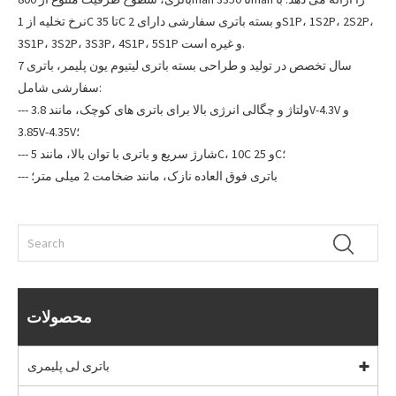
نرخ تخلیه از 1C تا 35C و بسته باتری سفارشی دارای 2S1P، 1S2P، 2S2P،
3S1P، 3S2P، 3S3P، 4S1P، 5S1P و غیره است.
7 سال تخصص در تولید و طراحی بسته باتری لیتیوم یون پلیمر، باتری
سفارشی شامل:
--- ولتاژ و چگالی انرژی بالا برای باتری های کوچک، مانند 3.8V-4.3V و
3.85V-4.35V؛
--- شارژ سریع و باتری با توان بالا، مانند 5C، 10C و 25C؛
--- باتری فوق العاده نازک، مانند ضخامت 2 میلی متر؛
محصولات
باتری لی پلیمری