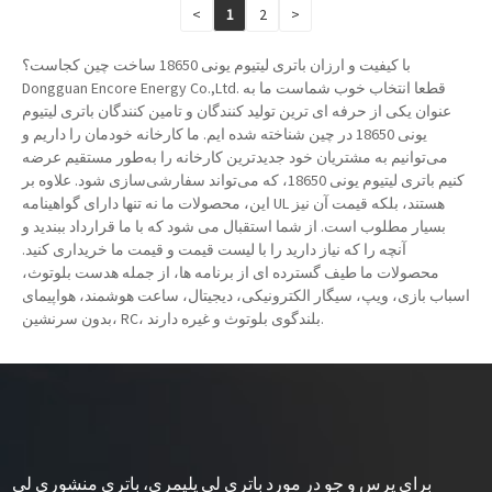
<
1
2
>
با کیفیت و ارزان باتری لیتیوم یونی 18650 ساخت چین کجاست؟
Dongguan Encore Energy Co.,Ltd. قطعا انتخاب خوب شماست ما به
عنوان یکی از حرفه ای ترین تولید کنندگان و تامین کنندگان باتری لیتیوم
یونی 18650 در چین شناخته شده ایم. ما کارخانه خودمان را داریم و
می‌توانیم به مشتریان خود جدیدترین کارخانه را به‌طور مستقیم عرضه
کنیم باتری لیتیوم یونی 18650، که می‌تواند سفارشی‌سازی شود. علاوه بر
این، محصولات ما نه تنها دارای گواهینامه UL هستند، بلکه قیمت آن نیز
بسیار مطلوب است. از شما استقبال می شود که با ما قرارداد ببندید و
آنچه را که نیاز دارید را با لیست قیمت و قیمت ما خریداری کنید.
محصولات ما طیف گسترده ای از برنامه ها، از جمله هدست بلوتوث،
اسباب بازی، ویپ، سیگار الکترونیکی، دیجیتال، ساعت هوشمند، هواپیمای
بدون سرنشین، RC، بلندگوی بلوتوث و غیره دارند.
برای پرس و جو در مورد باتری لی پلیمری، باتری منشوری لی